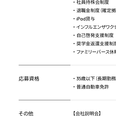
・ 社員持株会制度
・ 退職金制度（確定
・ iPad貸与
・ インフルエンザワ
・ 自己啓発支援制度
・ 奨学金返還支援制
・ ファミリーバース
応募資格
・ 35歳以下（長期
・ 普通自動車免許
その他
【会社説明会】