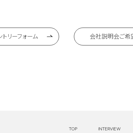
理業務、配送業務
組み運用（オペレーション作業を含む）や保守及び開発
管理業務
衝を行い、要件定義から設計・開発・テスト・運用を担います
品の保管・品質管理、帳簿・記録の管理、医薬品情報の提供、問い
業務
遵守の確認、行政対応なども行い、医薬品管理を担う業務です。
たはグループでの作業となります。
ントリーフォーム
会社説明会ご希
あり（社用車あり）
スキルを活かして将来的には内勤部門の責任者及びオールラウンダーとして
業所
業所
県・秋田県・群馬県・東京都
こちら
こちら
こちら
（休憩60分）
（休憩60分）
（休憩60分）
TOP
INTERVIEW