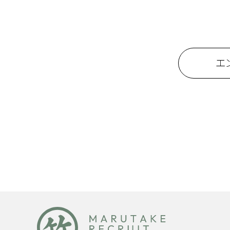
業務内容
業務内容
業務内容
・ 医薬品等の在庫管
管理薬剤師
・ 内製した社内の仕
・ パート社員の勤怠
・ 社内の各部門と折
管理薬剤師として、医薬
・ その他の一般内勤
事面でのサポートや法令
※仕事の内容により単独ま
エ
※業務上、車を使用する機会
※これまでの社会人経験、
勤務地
本社及び各支店・営
勤務地
本社及び各支店・営
勤務地
新潟県・宮城県・山形
勤務地について詳しくは
勤務地について詳しくは
勤務地について詳しくは
勤務時間
8時30分～17時30分
勤務時間
8時30分～17時30分
勤務時間
8時30分～17時30分