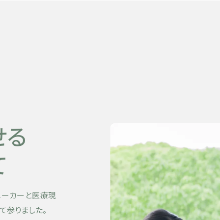
せる
て
メーカーと医療現
て参りました。